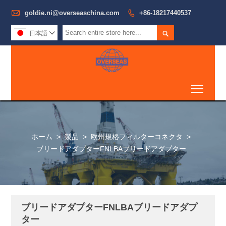

goldie.ni@overseaschina.com

+86-18217440537

日本語

Toggl
ホーム
>
製品
>
欧州規格フィルターコネクタ
>
ブリードアダプターFNLBAブリードアダプター
ブリードアダプターFNLBAブリードアダプ
ター