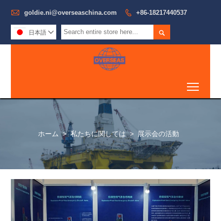

goldie.ni@overseaschina.com

+86-18217440537

日本語

Toggl
ホーム
>
私たちに関しては
>
展示会の活動