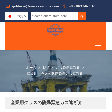

goldie.ni@overseaschina.com

+86-18217440537

日本語

Toggl
ホーム
>
製品
>
ガス緊急遮断弁
>
産業用クラスの防爆緊急ガス遮断弁
産業用クラスの防爆緊急ガス遮断弁