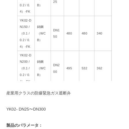
25
0.2 / 0.
B）
4）-FK
YK02-D
N150 /
鋳鋼
DN1
（0.1 /
（WC
480
480
340
50
0.2 / 0.
B）
4）-FK
YK02-D
N200 /
鋳鋼
DN2
（0.1 /
（WC
495
532
362
00
0.2 / 0.
B）
4）-FK
YK02-D
産業用クラスの防爆緊急ガス遮断弁
N250 /
鋳鋼
DN2
（0.1 /
（WC
622
582
392
50
YK02- DN25〜DN300
0.2 / 0.
B）
4）-FK
製品のパラメータ：
YK02-D