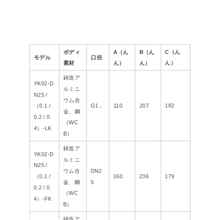
ボディ
A（ん
B（ん
C（ん
モデル
口径
素材
ん）
ん）
ん）
鋳造ア
YK02-D
ルミニ
N25 /
ウム合
（0.1 /
G1」
110
207
182
金、鋼
0.2 / 0.
（WC
4）-LK
B）
鋳造ア
YK02-D
ルミニ
N25 /
ウム合
DN2
（0.1 /
160
236
179
金、鋼
5
0.2 / 0.
（WC
4）-FK
B）
鋳造ア