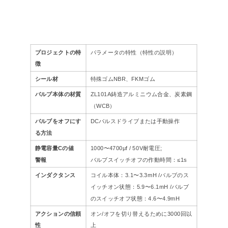
N300 /
鋳鋼
DN3
（0.1 /
（WC
698
810
430
00
0.2 / 0.
B）
4）-FK
プロジェクトの特
パラメータの特性（特性の説明）
徴
シール材
特殊ゴムNBR、FKMゴム
バルブ本体の材質
ZL101A鋳造アルミニウム合金、炭素鋼
（WCB）
バルブをオフにす
DCパルスドライブまたは手動操作
る方法
静電容量Cの値
1000〜4700μf / 50V耐電圧;
警報
バルブスイッチオフの作動時間：≤1s
インダクタンス
コイル本体：3.1〜3.3mH /バルブのス
イッチオン状態：5.9〜6.1mH /バルブ
のスイッチオフ状態：4.6〜4.9mH
アクションの信頼
オン/オフを切り替えるために3000回以
性
上