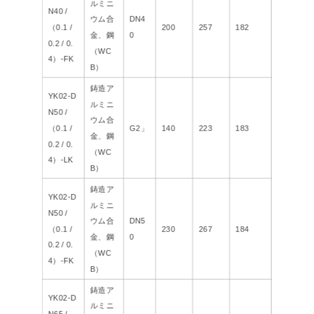
ルミニ
N40 /
ウム合
DN4
（0.1 /
200
257
182
金、鋼
0
0.2 / 0.
（WC
4）-FK
B）
鋳造ア
YK02-D
ルミニ
N50 /
ウム合
（0.1 /
G2」
140
223
183
金、鋼
0.2 / 0.
（WC
4）-LK
B）
鋳造ア
YK02-D
ルミニ
N50 /
ウム合
DN5
（0.1 /
230
267
184
金、鋼
0
0.2 / 0.
（WC
4）-FK
B）
鋳造ア
YK02-D
ルミニ
N65 /