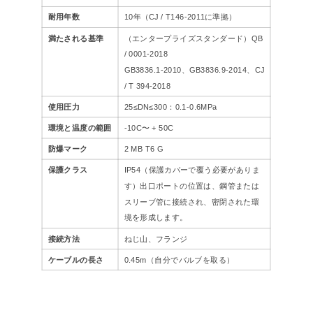
耐用年数
10年（CJ / T146-2011に準拠）
満たされる基準
（エンタープライズスタンダード）QB
/ 0001-2018
GB3836.1-2010、GB3836.9-2014、CJ
/ T 394-2018
使用圧力
25≤DN≤300：0.1-0.6MPa
環境と温度の範囲
-10C〜 + 50C
防爆マーク
2 MB T6 G
保護クラス
IP54（保護カバーで覆う必要がありま
す）出口ポートの位置は、鋼管または
スリーブ管に接続され、密閉された環
境を形成します。
接続方法
ねじ山、フランジ
ケーブルの長さ
0.45m（自分でバルブを取る）