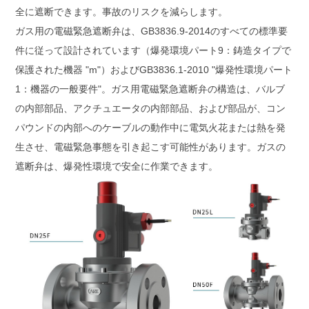
全に遮断できます。事故のリスクを減らします。
ガス用の電磁緊急遮断弁は、GB3836.9-2014のすべての標準要
件に従って設計されています（爆発環境パート9：鋳造タイプで
保護された機器 "m"）およびGB3836.1-2010 "爆発性環境パート
1：機器の一般要件"。ガス用電磁緊急遮断弁の構造は、バルブ
の内部部品、アクチュエータの内部部品、および部品が、コン
パウンドの内部へのケーブルの動作中に電気火花または熱を発
生させ、電磁緊急事態を引き起こす可能性があります。ガスの
遮断弁は、爆発性環境で安全に作業できます。