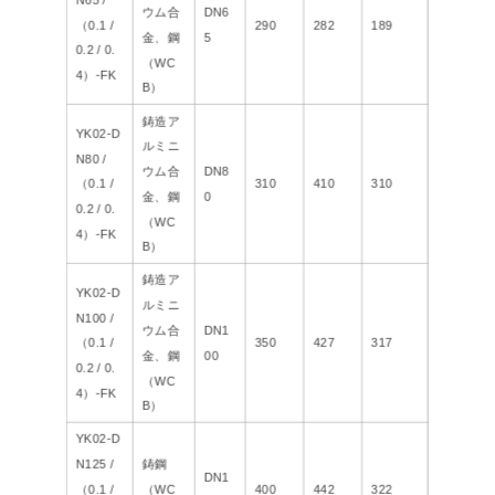
ウム合
DN6
（0.1 /
290
282
189
金、鋼
5
0.2 / 0.
（WC
4）-FK
B）
鋳造ア
YK02-D
ルミニ
N80 /
ウム合
DN8
（0.1 /
310
410
310
金、鋼
0
0.2 / 0.
（WC
4）-FK
B）
鋳造ア
YK02-D
ルミニ
N100 /
ウム合
DN1
（0.1 /
350
427
317
金、鋼
00
0.2 / 0.
（WC
4）-FK
B）
YK02-D
N125 /
鋳鋼
DN1
（0.1 /
（WC
400
442
322