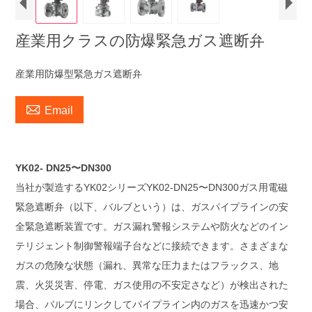
産業用クラスの防爆緊急ガス遮断弁
産業用防爆型緊急ガス遮断弁

Email
YK02- DN25〜DN300
当社が製造するYK02シリーズYK02-DN25〜DN300ガス用電磁
緊急遮断弁（以下、バルブという）は、ガスパイプラインの安
全緊急遮断装置です。ガス漏れ警報システムや防火などのイン
テリジェント制御警報端子台などに接続できます。さまざまな
ガスの危険な状態（漏れ、異常な圧力またはフラックス、地
震、火災災害、停電、ガス使用の不安定さなど）が検出された
場合、バルブにリンクしてパイプライン内のガスを迅速かつ安