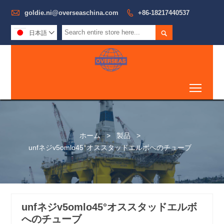

goldie.ni@overseaschina.com

+86-18217440537

日本語

Toggl
ホーム
>
製品
>
unfネジv5omlo45°オススタッドエルボへのチューブ
unfネジv5omlo45°オススタッドエルボ
へのチューブ